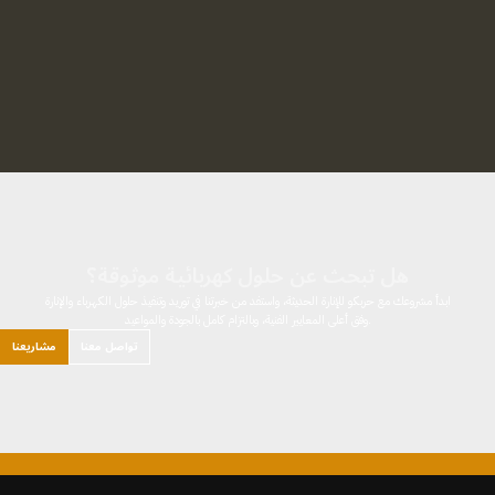
هل تبحث عن حلول كهربائية موثوقة؟
ابدأ مشروعك مع حربكو للإنارة الحديثة، واستفد من خبرتنا في توريد وتنفيذ حلول الكهرباء والإنارة
وفق أعلى المعايير الفنية، وبالتزام كامل بالجودة والمواعيد.
تواصل معنا
مشاريعنا